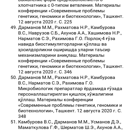
хлопчатника с 0-типом ветвления. Материалы
конференции «Современные проблемы
генетики, геномики и биотехнологии», Ташкент.
12 августа 2020 г. С. 225
Дарманов М.М., Рахматова Н.Р., Камбурова
В.С., Наврузов С.Б., Ахунов А.А., Хашимова Н.Р.,
Нарматов С.Э., Рахимова Г.О. Порлоқ-4 ғўза
навида биостимуляторларни қўллаш ва
ҳосилдорликни оширишда уларни таъсир
механизмларини аниқлаш. Материалы
конференции «Современные проблемы
генетики, геномики и биотехнологии», Ташкент.
12 августа 2020 г. С. 346
Дарманов М.М., Рахматова Н.Р., Камбурова
В.С., Нарматов С.Э., Рахимова Г.О.
Микробиологик препаратлар ёрдамида ғўзада
персоналлаштирилган қишлоқ хўжалигини
қўллаш. Материалы конференции
«Современные проблемы генетики, геномики и
биотехнологии», Ташкент. 12 августа 2020 г. С.
348
Камбурова В.С., Дарманов М.М., Усманов Д.Э.,
Маматкулова Г.Ф., Шерматов Ш.Э., Ахунов А.А.,