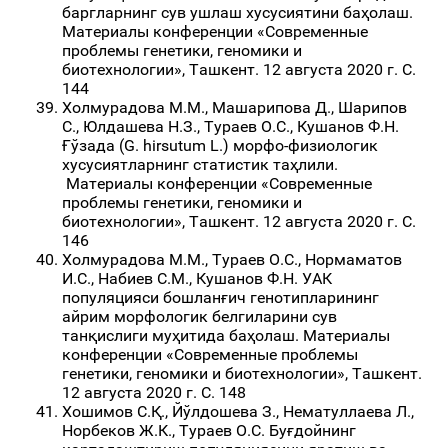
баргларнинг сув ушлаш хусусиятини баҳолаш.
Материалы конференции «Современные
проблемы генетики, геномики и
биотехнологии», Ташкент. 12 августа 2020 г. С.
144
Холмурадова М.М., Машарипова Д., Шарипов
С., Юлдашева Н.З., Тураев О.С., Кушанов Ф.Н.
Ғўзада (G. hirsutum L.) морфо-физиологик
хусусиятларнинг статистик таҳлили.
Материалы конференции «Современные
проблемы генетики, геномики и
биотехнологии», Ташкент. 12 августа 2020 г. С.
146
Холмурадова М.М., Тураев О.С., Нормаматов
И.С., Набиев С.М., Кушанов Ф.Н. УАК
популяцияси бошланғич генотипларининг
айрим морфологик белгиларини сув
танқислиги муҳитида баҳолаш. Материалы
конференции «Современные проблемы
генетики, геномики и биотехнологии», Ташкент.
12 августа 2020 г. С. 148
Хошимов С.Қ., Йўлдошева З., Нематуллаева Л.,
Норбеков Ж.К., Тураев О.С. Буғдойнинг