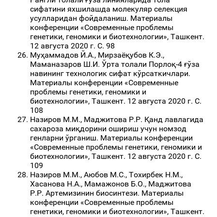
сифатини яхшилашда молекуляр селекция
усулларидан фойдаланиш. Материалы
конференции «Современные проблемы
генетики, геномики и биотехнологии», Ташкент.
12 августа 2020 г. С. 98
Муҳаммадов Й.А., Мирзаёқубов К.Э.,
Маманазаров Ш.И. Ўрта толали Порлоқ-4 ғўза
навининг технологик сифат кўрсаткичлари.
Материалы конференции «Современные
проблемы генетики, геномики и
биотехнологии», Ташкент. 12 августа 2020 г. С.
108
Назиров М.М., Маджитова Р.Р. Қaнд лaвлaгидa
сaхaрозa миқдорини ошириш учун номзод
генлaрни ўргaниш. Материалы конференции
«Современные проблемы генетики, геномики и
биотехнологии», Ташкент. 12 августа 2020 г. С.
109
Назиров М.М., Aюбов М.С., Тохирбек Н.М.,
Хасанова Н.A., Мамажонов Б.О., Маджитова
Р.Р. Aртемизинин биосинтези. Материалы
конференции «Современные проблемы
генетики, геномики и биотехнологии», Ташкент.