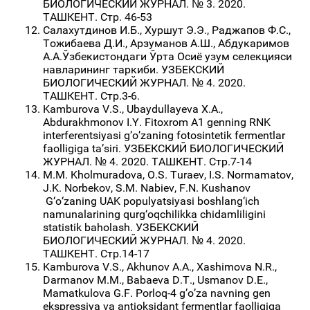
БИОЛОГИЧЕСКИЙ ЖУРНАЛ. № 3. 2020.
ТАШКЕНТ. Стр. 46-53
Салахутдинов И.Б., Хуршут Э.Э., Раджапов Ф.С.,
Тожибаева Д.И., Арзуманов А.Ш., Абдукаримов
А.А.Ўзбекистондаги Ўрта Осиё узум селекцияси
навларининг таркиби. УЗБЕКСКИЙ
БИОЛОГИЧЕСКИЙ ЖУРНАЛ. № 4. 2020.
ТАШКЕНТ. Стр.3-6.
Kamburova V.S., Ubaydullayeva X.A.,
Abdurakhmonov I.Y. Fitoxrom A1 genning RNK
interferentsiyasi g’o’zaning fotosintetik fermentlar
faolligiga ta’siri. УЗБЕКСКИЙ БИОЛОГИЧЕСКИЙ
ЖУРНАЛ. № 4. 2020. ТАШКЕНТ. Стр.7-14
M.M. Kholmuradova, O.S. Turaev, I.S. Normamatov,
J.K. Norbekov, S.M. Nabiev, F.N. Kushanov
G‘o‘zaning UAK populyatsiyasi boshlang‘ich
namunalarining qurg‘oqchilikka chidamliligini
statistik baholash. УЗБЕКСКИЙ
БИОЛОГИЧЕСКИЙ ЖУРНАЛ. № 4. 2020.
ТАШКЕНТ. Стр.14-17
Kamburova V.S., Akhunov A.A., Xashimova N.R.,
Darmanov M.M., Babaeva D.T., Usmanov D.E.,
Mamatkulova G.F. Porloq-4 g’o’za navning gen
ekspressiya va antioksidant fermentlar faolligiga