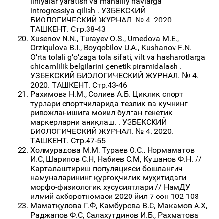
liniyalаr yarаtish vа mаhаlliy nаvlаrgа
introgressiya qilish . УЗБЕКСКИЙ
БИОЛОГИЧЕСКИЙ ЖУРНАЛ. № 4. 2020.
ТАШКЕНТ. Стр.38-43
Xusenov N.N., Turayev O.S., Umedova M.E.,
Orziqulova B.I., Boyqobilov U.A., Kushanov F.N.
O‘rta tolali g‘o‘zaga tola sifati, vilt va hasharotlarga
chidamlilik belgilarini genetik piramidalash .
УЗБЕКСКИЙ БИОЛОГИЧЕСКИЙ ЖУРНАЛ. № 4.
2020. ТАШКЕНТ. Стр.43-46
Рахимова Н.М., Солиев А.Б. Циклик спорт
турлари спортчиларида тезлик ва кучнинг
ривожланишига мойил бўлган генетик
маркерларни аниқлаш. . УЗБЕКСКИЙ
БИОЛОГИЧЕСКИЙ ЖУРНАЛ. № 4. 2020.
ТАШКЕНТ. Стр.47-55
Холмурадова М.М, Тураев О.С., Нормаматов
И.С, Шарипов С.Н, Набиев С.М, Кушанов Ф.Н. //
Карталаштириш популяцияси бошланғич
намуналарининг қурғоқчилик муҳитидаги
морфо-физиологик хусусиятлари // НамДУ
илмий ахборотномаси 2020 йил 7-сон 102-108
Маматқулова Г.Ф, Камбурова В.С, Макамов А.Х,
Раджапов Ф.С, Салахутдинов И.Б., Рахматова