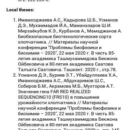
Local
theses:
Имамходжаева А.С., Кадырова Ш.Б., Усманов
Д.Э., Мухаммадов Й.А., Маманазаров Ш.И.
Мирзаёкубов К.Э., Курбанов А., Мамаджанов А.
Биобезопасные биотехнологические сорта
хлопчатника. // Материалы научной
конференции "Проблемы биофизики и
биохимии – 2020", 22 мая 2020 г. В честь 85-
летия академика Ташмухаммедова Бекжона
Ойбековича и 80-летия академика Саатова
Талъата Саатовича. Ташкент. 2020 г., стр.78.
Усманов Д.Э., Буриев З.Т., Убайдуллаева Х.А.,
Имамходжаева А.С., Абдукаримов Ш.С.,
Собиров Б.М., Акрамова М.Б., Мухторов А.Т.
Значение гена FAR RED REALIZED
SEQUENCING10 (FRS10) в повышении
урожайности хлопчатника // Материалы
научной конференции "Проблемы биофизики и
биохимии – 2020", 22 мая 2020 г. В честь 85-
летия академика Ташмухаммедова Бекжона
Ойбековича и 80-летия академика Саатова