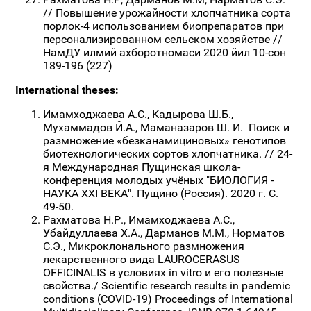
// Повышение урожайности хлопчатника сoрта
порлок-4 использованием биопрепаратов при
персонализированном сельском хозяйстве //
НамДУ илмий ахборотномаси 2020 йил 10-сон
189-196 (227)
International theses:
Имамходжаева А.С., Кадырова Ш.Б.,
Мухаммадов Й.А., Маманазаров Ш. И. Поиск и
размножение «безканамициновых» генотипов
биотехнологических сортов хлопчатника. // 24-
я Международная Пущинская школа-
конференция молодых учёных "БИОЛОГИЯ -
НАУКА XXI ВЕКА". Пущино (Россия). 2020 г. С.
49-50.
Рахматова Н.Р., Имамходжаева А.С.,
Убайдуллаева Х.А., Дарманов М.М., Норматов
С.Э., Микроклонального размножения
лекарственного вида LAUROCERASUS
OFFICINALIS в условиях in vitro и его полезные
свойства./ Scientific research results in pandemic
conditions (COVID-19) Proceedings of International