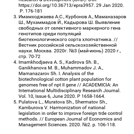
https://doi.org/10.36713/epra3957. 29 Jan 2020.
Р. 176-181
Имамходжаева А.С., Курбонов А., Маманазаров
Ш., Мухаммадов Й., Кадырова Ш. Выявление
свободных от селективного маркерного гена
генотипов среди популяций
биотехнологического сорта хлопчатника. //
Вестник российской сельскохозяйственной
науки. Москва. 2020г. №3 (май-июнь) 2020 г.,
стр. 70-72
Imamkhodjaeva A. S., Kadirova Sh. B.,
Ganikhanova M. B., Muhammadov J. A.,
Mamanazarov Sh. I. Analysis of the
biotechnological cotton plant population for
genomes free of npt II gene // ACADEMICIA: An
International Multidisciplinary Research Journal.
Vol. 10, Issue 6, June 2020. P 1658-1664.
Pulatova L., Muratova Sh., Shermatov Sh.,
Kamburova V. Harmonization of national
legislation in order to improve foreign trde control
methods. // European Journal of Economics and
Management Sciences. 2020. №2. р. 106-118.