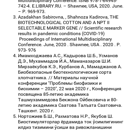
Multidisciplinary Conference. ISNB 978-1-64945-
742-4. E.LIBRARY.RU. – Shawnee, USA, 2020. June.
– Р. 969-973.
Azadakhan Sabirovna, , Shahnoza Kadirovа, THE
BIOTECHNOLOGICAL COTTON AND A NPT II
SELECTABLE MARKER GENE // Scientific research
results in pandemic conditions (COVID-19)
Proceedings of International Multidisciplinary
Conference. June, 2020 . Shawnee, USA . 2020 . Р.
973- 976
Имамходжаева А.С., Кадырова Ш.Б., Усманов
Д.Э., Мухаммадов Й.А., Маманазаров Ш.И.
Мирзаёкубов К.Э., Курбанов А., Мамаджанов А.
Биобезопасные биотехнологические сорта
хлопчатника. // Материалы научной
конференции "Проблемы биофизики и
биохимии – 2020", 22 мая 2020 г., Конференция
посвящена 85-летию академика
Ташмухаммедова Бекжона Ойбековича и 80-
летию академика Саатова Талъата Саатовича.
Ташкент. 2020 г.
Нортожиев Б.Ш., Рахматова Н.Р., Якубов Ш.
Биостимуляторлар ёрдамида ток ўсимлигининг
илдиз тизимини ўсиши ва ривожланишини