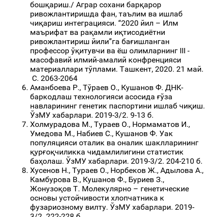
бошқариш./ Аграр сохани барқарор
ривожлантиришда фан, таълим ва ишлаб
чиқариш интеграцияси. “2020 йил – Илм
маърифат ва рақамли иқтисодиётни
ривожлантириш йили”га бағишланган
профессор ўқитувчи ва ёш олимларнинг III -
масофавий илмий-амалий конфренцияси
материаллари тўплами. Ташкент, 2020. 21 май.
С. 2063-2064
Аманбоева Р., Тўраев О., Кушанов Ф. ДНК-
баркодлаш технологияси асосида ғўза
навларининг генетик паспортини ишлаб чиқиш.
ЎзМУ хабарлари. 2019-3/2. 9-13 б.
Холмурадова М., Тураев O., Hормаматов И.,
Умедова М., Набиев С., Кушанов Ф. Уак
популяцияси оталик ва оналик шаклларининг
қурғоқчиликка чидамлилигини статистик
баҳолаш. ЎзМУ хабарлари. 2019-3/2. 204-210 б.
Хусенов Н., Тураев О., Норбеков Ж., Адылова А.,
Камбурова В., Кушанов Ф., Буриев З.,
Жонузоқов Т. Молекулярно – генетические
основы устойчивости хлопчатника к
фузариозному вилту. ЎзМУ хабарлари. 2019-
3/2. 222-228 б.