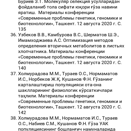
Буриев З.Т. Молекуляр селекция усулларидан
фойдаланиб тола сифати юқори ғўза навини
яратиш. Материалы конференции
«Современные проблемы генетики, геномики и
биотехнологии», Ташкент. 12 августа 2020 г. С.
135
Узбеков В.В., Камбурова В.С., Шерматов Ш.Э.,
Имамходжаева А.С. Оптимизация методов
определения вторичных метаболитов в листьях
хлопчатника. Материалы конференции
«Современные проблемы генетики, геномики и
биотехнологии», Ташкент. 12 августа 2020 г. С.
140
Холмурадова М.М., Тураев О.С., Нормаматов
И.С., Норбеков Ж.Қ. Кушанов Ф.Н. Ғўзанинг
карталаштириш популяцияси ота-она
шаклларининг физиологик кўрсаткичлари
таҳлили. Материалы конференции
«Современные проблемы генетики, геномики и
биотехнологии», Ташкент. 12 августа 2020 г. С.
142
Холмурадова М.М., Нормаматов И.С., Тураев
О.С., Набиев С.М., Кушанов Ф.Н. Ғўза УАК
популяциясининг бошланғич намуналарида