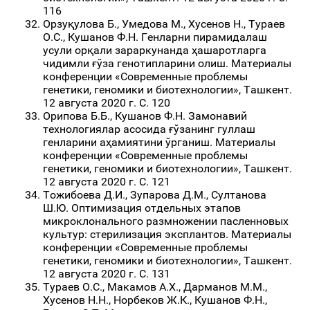
116
Орзуқулова Б., Умедова М., Хусенов Н., Тураев
О.С., Кушанов Ф.Н. Генларни пирамидалаш
усули орқали зараркунанда ҳашаротларга
чидимли ғўза генотипларини олиш. Материалы
конференции «Современные проблемы
генетики, геномики и биотехнологии», Ташкент.
12 августа 2020 г. С. 120
Орипова Б.Б., Кушанов Ф.Н. Замонавий
технологиялар асосида ғўзанинг гуллаш
генларини аҳамиятини ўрганиш. Материалы
конференции «Современные проблемы
генетики, геномики и биотехнологии», Ташкент.
12 августа 2020 г. С. 121
Тожибоева Д.И., Зупарова Д.М., Султанова
Ш.Ю. Оптимизация отдельных этапов
микроклонального размножении пасленновых
культур: стерилизация эксплантов. Материалы
конференции «Современные проблемы
генетики, геномики и биотехнологии», Ташкент.
12 августа 2020 г. С. 131
Тураев О.С., Макамов А.Х., Дарманов М.М.,
Хусенов Н.Н., Норбеков Ж.К., Кушанов Ф.Н.,