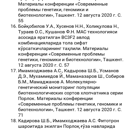
Материалы конференции «Современные
проблемы генетики, геномики и
биотехнологии», Ташкент. 12 августа 2020 г. С.
55
Бойқобилов У.А., Хусенов Н.Н., Холиқулова Н.,
Тураев О.С., Кушанов Ф.Н. МАС технологияси
асосида яратилган BC3F2 авлод
комбинацияларида тола сифат
кўрсаткичларининг таҳлили. Материалы
конференции «Современные проблемы
генетики, геномики и биотехнологии», Ташкент.
12 августа 2020 г. С. 57
Имамходжаева А.С., Кадырова Ш.Б., Усманов
Д.Э., Мухаммедов Й., Маманазаров Ш., Собиров
Б.М., Мамаджанов А. Молекулярно-
генетический мониторинг популяции
биотехнологических сортов хлопчатника серии
Порлок. Материалы конференции
«Современные проблемы генетики, геномики и
биотехнологии», Ташкент. 12 августа 2020 г. С.
71
Кадирова Ш.Б., Имамходжаева А.С. Фитотрон
шароитида экилган Порлоқ ғўза навларида