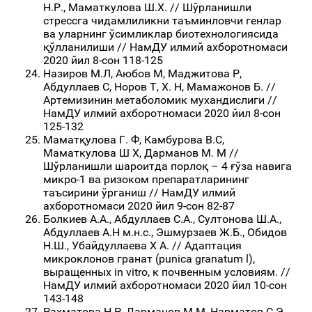
Н.Р., Маматкулова Ш.Х. // Шўрланишли
стрессга чидамлиликни таъминловчи генлар
ва уларнинг ўсимликлар биотехнологиясида
қўлланилиши // НамДУ илмий ахборотномаси
2020 йил 8-сон 118-125
Назиров М.Л, Aюбов М, Маджитова Р,
Абдуллаев С, Норов Т, Х. Н, Мамажонов Б. //
Aртемизинин метаболомик мухандислиги //
НамДУ илмий ахборотномаси 2020 йил 8-сон
125-132
Маматқулова Г. Ф, Камбурова В.С,
Маматкулова Ш Х, Дарманов М. М //
Шўрланишли шароитда порлоқ – 4 ғўза навига
микро-1 ва ризоком препаратларининг
таъсирини ўрганиш // НамДУ илмий
ахборотномаси 2020 йил 9-сон 82-87
Болкиев А.А., Абдуллаев С.А., Султонова Ш.А.,
Абдуллаев А.Н м.н.с., Эшмурзаев Ж.Б., Обидов
Н.Ш., Убайдуллаева Х А. // Адаптация
микроклонов гранат (punica granatum l),
выращенных in vitro, к почвенным условиям. //
НамДУ илмий ахборотномаси 2020 йил 10-сон
143-148
Рахматова Н.Р, Дарманов М.М, Нарматов С.Э.