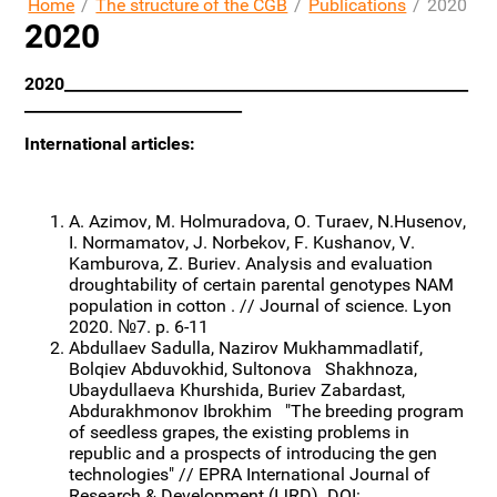
Home
/
The structure of the CGB
/
Publications
/
2020
2020
2020____________________________________________________
____________________________
International articles:
A. Azimov, M. Holmuradova, O. Turaev, N.Husenov,
I. Normamatov, J. Norbekov, F. Kushanov, V.
Kamburova, Z. Buriev. Analysis and evaluation
droughtability of certain parental genotypes NAM
population in cotton . // Journal of science. Lyon
2020. №7. р. 6-11
Abdullaev Sadulla, Nazirov Mukhammadlatif,
Bolqiev Abduvokhid, Sultonova Shakhnoza,
Ubaydullaeva Khurshida, Buriev Zabardast,
Abdurakhmonov Ibrokhim "The breeding program
of seedless grapes, the existing problems in
republic and a prospects of introducing the gen
technologies" // EPRA International Journal of
Research & Development (IJRD). DOI: