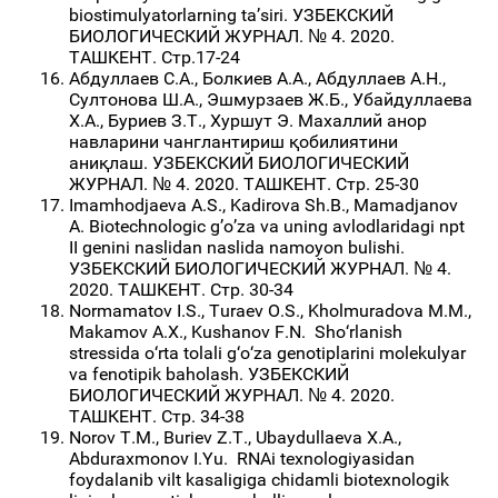
biostimulyatorlarning ta’siri. УЗБЕКСКИЙ
БИОЛОГИЧЕСКИЙ ЖУРНАЛ. № 4. 2020.
ТАШКЕНТ. Стр.17-24
Абдуллаев С.А., Болкиев А.А., Абдуллаев А.Н.,
Султонова Ш.А., Эшмурзаев Ж.Б., Убайдуллаева
Х.А., Буриев З.Т., Хуршут Э. Махаллий анор
навларини чанглантириш қобилиятини
аниқлаш. УЗБЕКСКИЙ БИОЛОГИЧЕСКИЙ
ЖУРНАЛ. № 4. 2020. ТАШКЕНТ. Стр. 25-30
Imamhodjaeva A.S., Kadirovа Sh.B., Mamadjanov
A. Biotechnologic g’o’za va uning avlodlaridagi npt
II genini naslidan naslida namoyon bulishi.
УЗБЕКСКИЙ БИОЛОГИЧЕСКИЙ ЖУРНАЛ. № 4.
2020. ТАШКЕНТ. Стр. 30-34
Normamatov I.S., Turaev O.S., Kholmuradova M.M.,
Makamov A.X., Kushanov F.N. Sho‘rlanish
stressida o‘rta tolali g‘o‘za genotiplarini molekulyar
va fenotipik baholash. УЗБЕКСКИЙ
БИОЛОГИЧЕСКИЙ ЖУРНАЛ. № 4. 2020.
ТАШКЕНТ. Стр. 34-38
Norov T.M., Buriev Z.T., Ubaydullaeva X.А.,
Аbduraxmonov I.Yu. RNAi texnologiyasidаn
foydаlаnib vilt kаsаligigа chidаmli biotexnologik