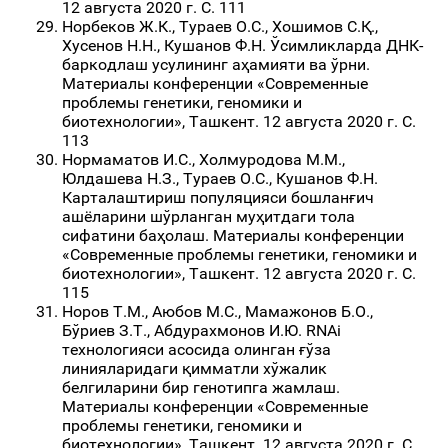
12 августа 2020 г. С. 111
Норбеков Ж.К., Тураев О.С., Хошимов С.Қ.,
Хусенов Н.Н., Кушанов Ф.Н. Ўсимликларда ДНК-
баркодлаш усулининг аҳамияти ва ўрни.
Материалы конференции «Современные
проблемы генетики, геномики и
биотехнологии», Ташкент. 12 августа 2020 г. С.
113
Нормаматов И.С., Холмуродова М.М.,
Юлдашева Н.З., Тураев О.С., Кушанов Ф.Н.
Карталаштириш популяцияси бошланғич
ашёларини шўрланган муҳитдаги тола
сифатини баҳолаш. Материалы конференции
«Современные проблемы генетики, геномики и
биотехнологии», Ташкент. 12 августа 2020 г. С.
115
Норов Т.М., Аюбов М.С., Мамажонов Б.О.,
Бўриев З.Т., Абдурахмонов И.Ю. RNAi
технологияси асосида олинган ғўза
линияларидаги қимматли хўжалик
белгиларини бир генотипга жамлаш.
Материалы конференции «Современные
проблемы генетики, геномики и
биотехнологии», Ташкент. 12 августа 2020 г. С.