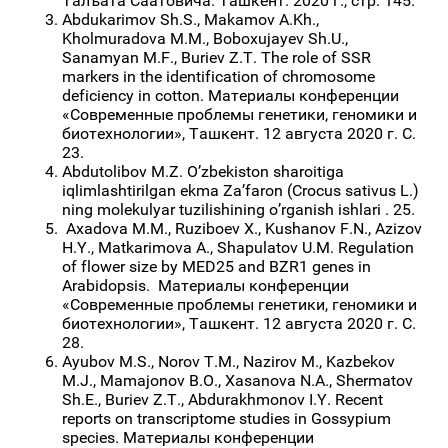
Талъата Саатовича. Ташкент. 2020 г., стр. 145.
Abdukarimov Sh.S., Makamov A.Kh.,
Kholmuradova M.M., Boboxujayev Sh.U.,
Sanamyan M.F., Buriev Z.T. The role of SSR
markers in the identification of chromosome
deficiency in cotton. Материалы конференции
«Современные проблемы генетики, геномики и
биотехнологии», Ташкент. 12 августа 2020 г. С.
23.
Abdutolibov M.Z. O’zbekiston sharoitiga
iqlimlashtirilgan ekma Za’faron (Crocus sativus L.)
ning molekulyar tuzilishining o’rganish ishlari . 25.
Axadova M.M., Ruziboev X., Kushanov F.N., Azizov
H.Y., Matkarimova A., Shapulatov U.M. Regulation
of flower size by MED25 and BZR1 genes in
Arabidopsis. Материалы конференции
«Современные проблемы генетики, геномики и
биотехнологии», Ташкент. 12 августа 2020 г. С.
28.
Ayubov M.S., Norov T.M., Nazirov M., Kazbekov
M.J., Mamajonov B.O., Xasanova N.A., Shermatov
Sh.E., Buriev Z.T., Abdurakhmonov I.Y. Recent
reports on transcriptome studies in Gossypium
species. Материалы конференции