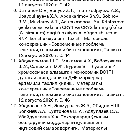
12 августа 2020 г. С. 42
Usmanov D.E., Buriyev Z.T., Imаmxodjayeva A.S.,
Ubaydullayeva X.A., Abdukarimov Sh.S., Sobirov
B.M., Muxtarov A.T., Aduraxmonov I.Yu. Kriptoxrom
genlar oilаsi vakillari CRY1 va CRY2 larning g`o`za
(G. hirsutum) dagi funksiyasini o`rganish uchun
RNKi konstruksiyalarini tuzish. Материалы
конференции «Современные проблемы
генетики, геномики и биотехнологии», Ташкент.
12 августа 2020 г. С. 44
Абдукаримов Ш.С., Макамов А.Х., Бобохужаев
Ш.У., Санамьян М.Ф., Буриев З.Т. Ғўзанинг 4
хромосомаси алмашган моносомик BC1F1
дурагай авлодларини ДНК маркерлар
ёрдамида таҳлил қилиш. Материалы
конференции «Современные проблемы
генетики, геномики и биотехнологии», Ташкент.
12 августа 2020 г. С. 46
Абдуллаев А.Н., Эшмурзаев Ж.Б., Обидов Н.Ш.,
Болқиев А.А., Султонова Ш.А., Абдуллаев С.А.,
Убайдуллаева Х.А. Токзорларда ўсишни
бошқарувчи моддаларни қўллашнинг
иқтисодий самарадорлиги. Материалы