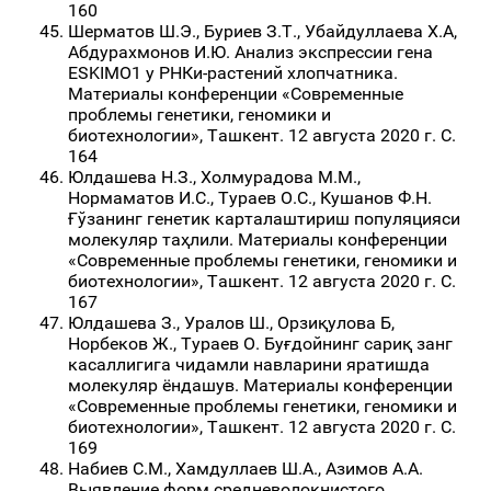
160
Шерматов Ш.Э., Буриев З.Т., Убайдуллаева Х.А,
Абдурахмонов И.Ю. Анализ экспрессии гена
ESKIMO1 у РНКи-растений хлопчатника.
Материалы конференции «Современные
проблемы генетики, геномики и
биотехнологии», Ташкент. 12 августа 2020 г. С.
164
Юлдашева Н.З., Холмурадова М.М.,
Нормаматов И.С., Тураев О.С., Кушанов Ф.Н.
Ғўзанинг генетик карталаштириш популяцияси
молекуляр таҳлили. Материалы конференции
«Современные проблемы генетики, геномики и
биотехнологии», Ташкент. 12 августа 2020 г. С.
167
Юлдашева З., Уралов Ш., Орзиқулова Б,
Норбеков Ж., Тураев О. Буғдойнинг сариқ занг
касаллигига чидамли навларини яратишда
молекуляр ёндашув. Материалы конференции
«Современные проблемы генетики, геномики и
биотехнологии», Ташкент. 12 августа 2020 г. С.
169
Набиев С.М., Хамдуллаев Ш.А., Азимов А.А.
Выявление форм средневолокнистого