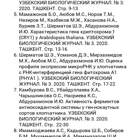
УЗБЕКСКИЙ БИОЛОГИЧЕСКИЙ ЖУРНАЛ. № 3.
2020. ТАШКЕНТ. Стр. 9-13
Мамажонов Б.О., Аюбов М.С., Норов Т.М.,
Назиров М., Казбеков М.Ж., Хасанова Н.А.,
Буриев З.Т., Шерматов Ш.Э., Абдурахмонов
И.Ю. Характеристика гена криптохрома-1
(CRY1) у Arabidopsis thaliana. УЗБЕКСКИЙ
БИОЛОГИЧЕСКИЙ ЖУРНАЛ. № 3. 2020.
ТАШКЕНТ. Стр. 13-16
Шерматов Ш.Э., Усманов Д.Э., Мирзахмедов
М.Х., Аюбов М.С., Абдурахмонов И.Ю. Оценка
профиля экспрессии микроРНК у хлопчатника
с РНК-интерференцией гена фитохрома А1
(PHYA1 ). УЗБЕКСКИЙ БИОЛОГИЧЕСКИЙ
ЖУРНАЛ. № 3. 2020. ТАШКЕНТ. Стр. 17-22
Камбурова В.С., Убайдуллаева Х.А.,
Чарышникова О.С., Насриева К.С.,
Абдурахмонов И.Ю. Активность ферментов
антиоксидантной системы у ген-нокаутных
сортов хлопчатника. УЗБЕКСКИЙ
БИОЛОГИЧЕСКИЙ ЖУРНАЛ. № 3. 2020.
ТАШКЕНТ. Стр. 22-30
Имамходжаева А.С., Кадырова Ш.Б., Собиров
Б.М., Мухаммедов Й.А., Маманазаров Ш.И.,