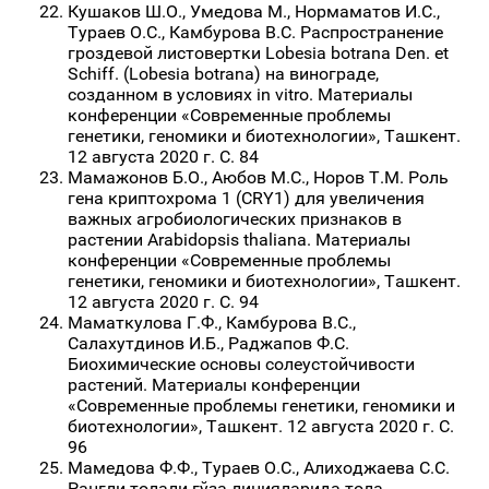
Кушаков Ш.О., Умедова М., Нормаматов И.С.,
Тураев О.С., Камбурова В.С. Распространение
гроздевой листовертки Lobesia botrana Den. et
Schiff. (Lobesia botrana) на винограде,
созданном в условиях in vitro. Материалы
конференции «Современные проблемы
генетики, геномики и биотехнологии», Ташкент.
12 августа 2020 г. С. 84
Мамажонов Б.О., Аюбов М.С., Норов Т.М. Роль
гена криптохрома 1 (CRY1) для увеличения
важных агробиологических признаков в
растении Arabidopsis thaliana. Материалы
конференции «Современные проблемы
генетики, геномики и биотехнологии», Ташкент.
12 августа 2020 г. С. 94
Маматкулова Г.Ф., Камбурова В.С.,
Салахутдинов И.Б., Раджапов Ф.С.
Биохимические основы солеустойчивости
растений. Материалы конференции
«Современные проблемы генетики, геномики и
биотехнологии», Ташкент. 12 августа 2020 г. С.
96
Мамедова Ф.Ф., Тураев О.С., Алиходжаева С.С.
Рангли толали ғўза линияларида тола