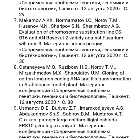
«Современные проблемы генетики, геномики и
биотехнологии», Ташкент. 12 августа 2020 г. С.
29
Makamov A.Kh., Normamatov I.C., Norov T.M.,
Husenov N.N., Sharipov S.N., Sherimbetov A.G.
Evaluation of chromosome substitution line CS-
B16 and AN-Boyovut-2 variety against Fusarium
wilt race 3. Материалы конференции
«Современные проблемы генетики, геномики и
биотехнологии», Ташкент. 12 августа 2020 г. С.
30
Ostanayeva M.Q., Ruziboev H.S., Norov T.M.,
Mirzakhmedov M.X., Shapulatov U.M. Cloning of
cotton long non-coding RNA and it’s transformation
in Arabidopsis model plant. Материалы
конференции «Современные проблемы
генетики, геномики и биотехнологии», Ташкент.
12 августа 2020 г. С. 38
Usmanov D.E., Buriyev Z.T., Imаmxodjayeva A.S.,
Abdukarimov Sh.S., Sobirov B.M., Muxtarov A.T.
G`o`zani patogenlarga chidamliligini oshirida
FRS10 genning axamiyati. Материалы
конференции «Современные проблемы
генетики, геномики и биотехнологии», Ташкент.