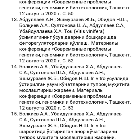
конференции «Современные проблемы
генетики, геномики и биотехнологии», Ташкент.
12 августа 2020 г. С. 50
Абдуллаев А.Н., Эшмурзаев Ж.Б., Обидов Н.Ш.,
Болқиев А.А., Султонова Ш.А., Абдуллаев С.А.,
Убайдуллаева Х.А. Ток (Vitis vinifera)
ўсимлигининг ўсув даврини бошқаришда
фиторегуляторларни қўллаш. Материалы
конференции «Современные проблемы
генетики, геномики и биотехнологии», Ташкент.
12 августа 2020 г. С. 52
Болкиев А.А., Убайдуллаева Х.А., Абдуллаев
С.А., Султонова Ш.А., Абдуллаев А.Н.,
Эшмурзаев Ж.Б., Обидов Н.Ш. In vitro усуллида
ўстирилган узум кўчатларини тупроқ муҳитига
мослаштириш жараёни. Материалы
конференции «Современные проблемы
генетики, геномики и биотехнологии», Ташкент.
12 августа 2020 г. С. 53
Болкиев А.А., Убайдуллаева Х.А., Абдуллаев
С.А., Султонова Ш.А., Абдуллаев А.Н.,
Эшмурзаев Ж.Б., Обидов Н.Ш. In vitro
шароитида ўстирилган анор кўчатларини
тупроқ муҳитига мослаштириш жараёни.