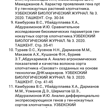
Мамаджанов А. Характер проявления гена npt
II у ген-нокаутных растений хлопчатника.
УЗБЕКСКИЙ БИОЛОГИЧЕСКИЙ ЖУРНАЛ. № 3.
2020. ТАШКЕНТ. Стр. 30-34
Камбурова В.С., Убайдуллаева Х.А.,
Абдурахмонов И.Ю. Сравнительное
исследование биохимических параметров ген-
нокаутных сортов хлопчатника.УЗБЕКСКИЙ
БИОЛОГИЧЕСКИЙ ЖУРНАЛ. № 3. 2020.
ТАШКЕНТ. Стр. 35-41
Тураев О.С., Хусенов Н.Н., Дарманов М.М.,
Макамов А.Х., Кушанов Ф.Н., Буриев
З.Т.,Абдукаримов А. Анализ агрономических
показателей и качества волокна сорта
хлопчатника «Саховат» созданных на основе
технологии ДНК-маркеров. УЗБЕКСКИЙ
БИОЛОГИЧЕСКИЙ ЖУРНАЛ. № 3. 2020.
ТАШКЕНТ. Стр. 41-45
Камбурова В.С., Убайдуллаева Х.А., Дарманов
М.М., Усманов Д.Э., Шерматов Ш.Э.,
Абдурахмонов И.Ю. Анализ дифференциально
экспрессирующихся генов у ген-нокаутных
сортов хлопчатника. УЗБЕКСКИЙ